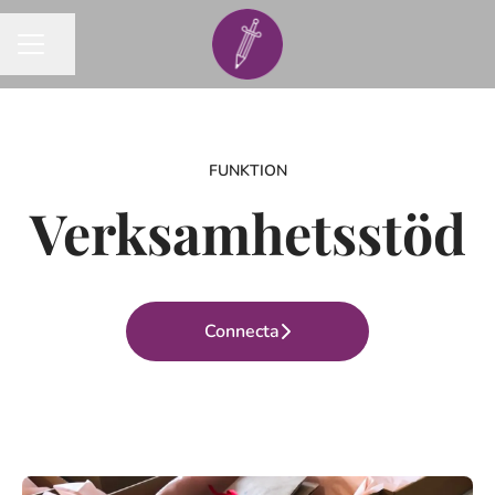
Dela sidan
KARRIÄRMENY
FUNKTION
Verksamhetsstöd
Connecta