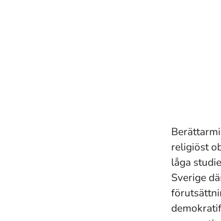
Berättarmin
religiöst o
låga studie
Sverige där
förutsättni
demokratif