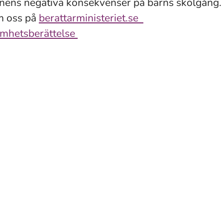
nens negativa konsekvenser på barns skolgång.
m oss på
berattarministeriet.se
mhetsberättelse