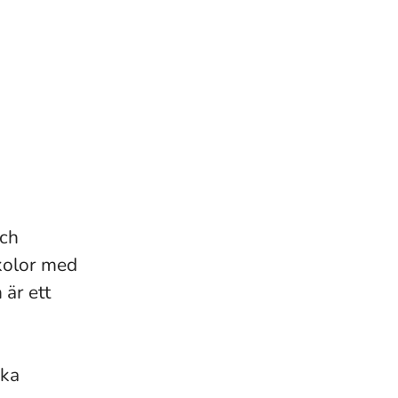
och
skolor med
 är ett
ska