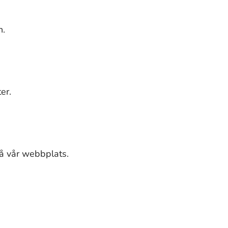
n.
er.
på vår webbplats.