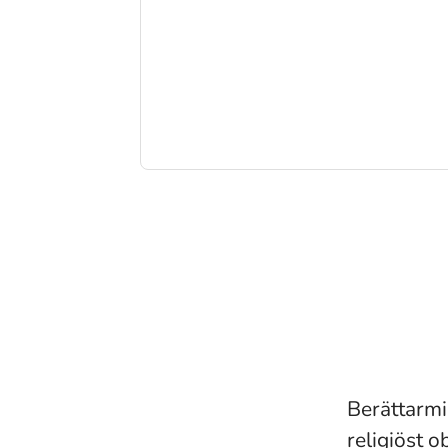
Berättarmin
religiöst o