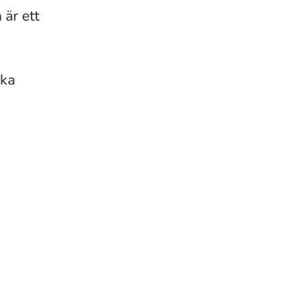
 är ett
ska