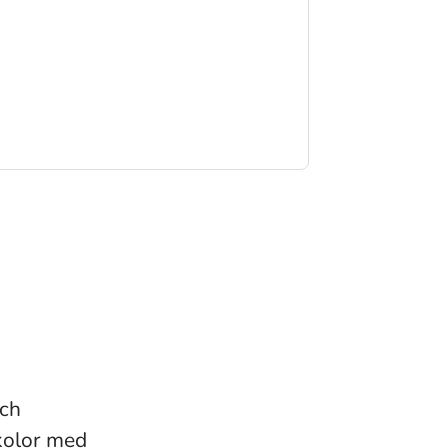
och
skolor med