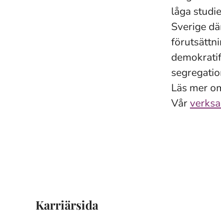
låga studie
Sverige där
förutsättni
demokratif
segregatio
Läs mer o
Vår
verksa
Karriärsida