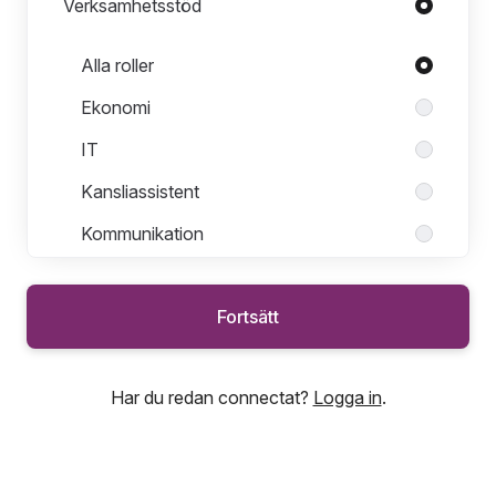
Verksamhetsstöd
Roller i Verksamhetsstöd
Alla roller
Ekonomi
IT
Kansliassistent
Kommunikation
Pedagogik
Fortsätt
Projektledning
Verksamhetutveckling
Har du redan connectat?
Logga in
.