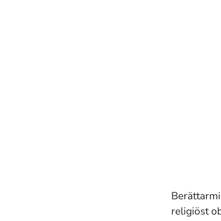
Berättarmin
religiöst o