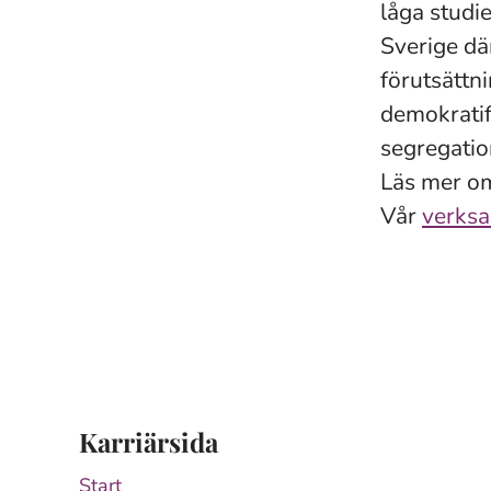
låga studie
Sverige där
förutsättni
demokratif
segregatio
Läs mer o
Vår
verksa
Karriärsida
Start