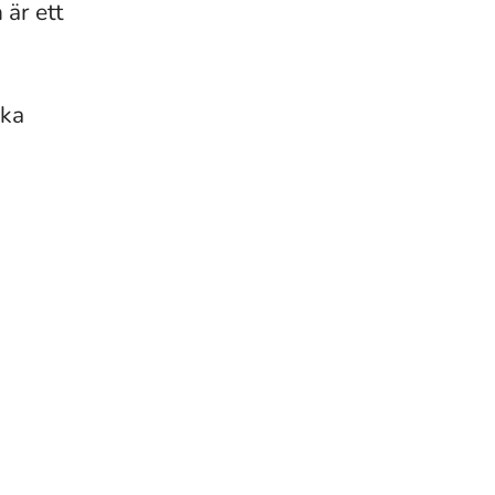
 är ett
ska