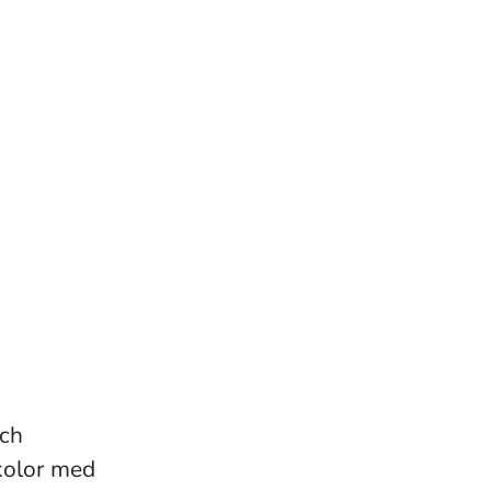
och
skolor med