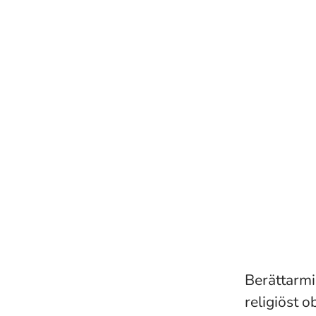
Berättarmin
religiöst o