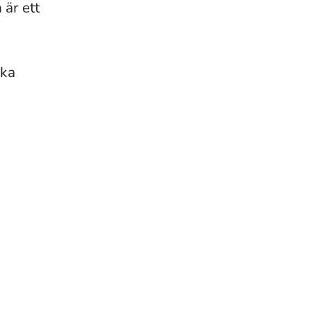
 är ett
ska