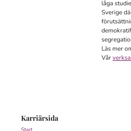
låga studie
Sverige där
förutsättni
demokratif
segregatio
Läs mer o
Vår
verksa
Karriärsida
Start