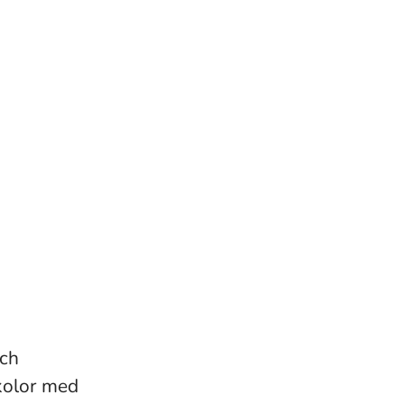
och
skolor med